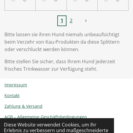
1
2
Bitte lassen sie ihren Hund niemals unbeaufsichtigt
beim Verzehr von Kau-Produkten da diese Splittern
oder verschluckt werden können.
Bitte stellen Sie sicher, dass Ihrem Hund jederzeit
frisches Trinkwasser zur Verfügung steht.
Impressum
Kontakt
Zahlung & Versand
AGB – Allgemeine Geschäftsbedingungen
Diese Website verwendet Cookies, um Ihr
Widerrufsbelehrung
Erlebnis zu verbessern und maßgeschneiderte