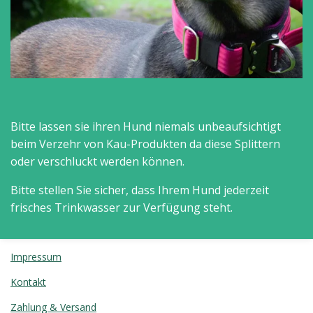
Bitte lassen sie ihren Hund niemals unbeaufsichtigt
beim Verzehr von Kau-Produkten da diese Splittern
oder verschluckt werden können.
Bitte stellen Sie sicher, dass Ihrem Hund jederzeit
frisches Trinkwasser zur Verfügung steht.
Impressum
Kontakt
Zahlung & Versand