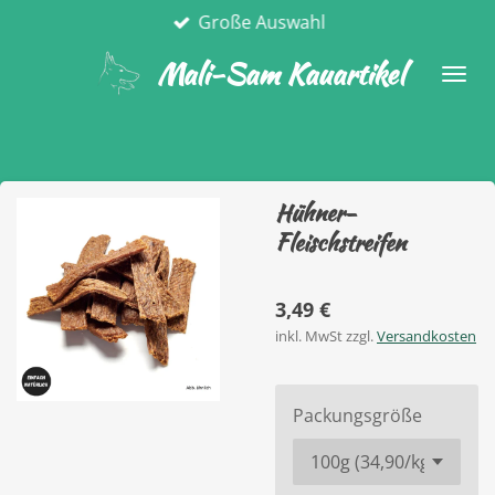
Große Auswahl
Zum
Hauptinhalt
Mali-Sam Kauartikel
springen
Hühner-
Fleischstreifen
3,49 €
inkl. MwSt zzgl.
Versandkosten
Packungsgröße