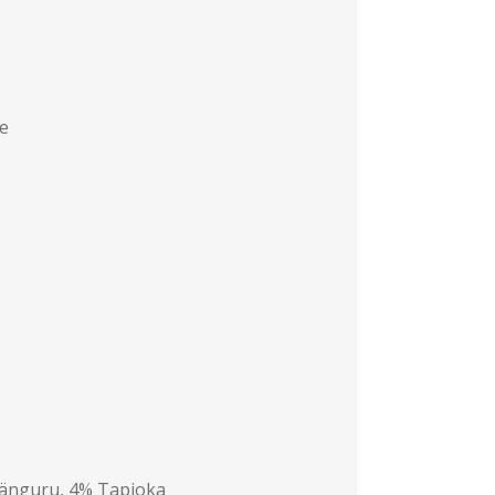
e
änguru, 4% Tapioka