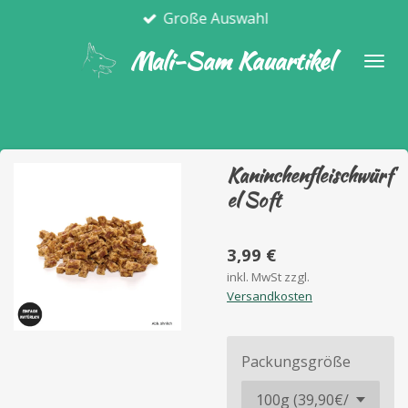
Große Auswahl
Zum
Hauptinhalt
Mali-Sam Kauartikel
springen
Kaninchenfleischwürf
el Soft
3,99 €
inkl. MwSt zzgl.
Versandkosten
Packungsgröße